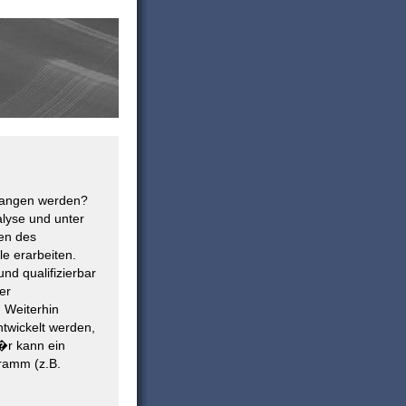
angen werden?
alyse und unter
en des
le erarbeiten.
und qualifizierbar
er
 Weiterhin
ntwickelt werden,
f�r kann ein
ramm (z.B.