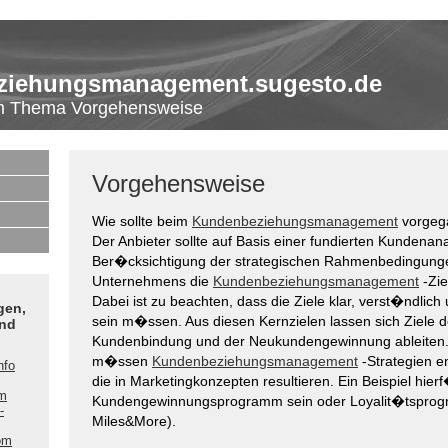
ziehungsmanagement.sugesto.de
um Thema Vorgehensweise
Vorgehensweise
Wie sollte beim
Kundenbeziehungsmanagement
vorgeg
Der Anbieter sollte auf Basis einer fundierten Kundenan
Ber�cksichtigung der strategischen Rahmenbedingung
Unternehmens die
Kundenbeziehungsmanagement
-Zie
Dabei ist zu beachten, dass die Ziele klar, verst�ndlich 
gen,
sein m�ssen. Aus diesen Kernzielen lassen sich Ziele d
nd
Kundenbindung und der Neukundengewinnung ableiten.
m�ssen
Kundenbeziehungsmanagement
-Strategien e
nfo
die in Marketingkonzepten resultieren. Ein Beispiel hier
m
Kundengewinnungsprogramm sein oder Loyalit�tsprog
-
Miles&More).
om