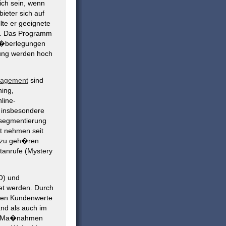
ich sein, wenn
bieter sich auf
llte er geeignete
n. Das Programm
n-�berlegungen
ung werden hoch
nagement
sind
ing,
line-
 insbesondere
tsegmentierung
t nehmen seit
Dazu geh�ren
tanrufe (Mystery
O) und
t werden. Durch
 den Kundenwerte
nd als auch im
ue Ma�nahmen