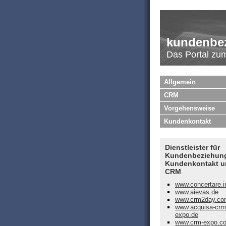
kundenbe
Das Portal z
Allgemein
CRM
Vorgehensweise
Kundenkontakt
Dienstleister für
Kundenbeziehun
Kundenkontakt u
CRM
www.concertare.i
www.aievas.de
www.crm2day.co
www.acquisa-crm
expo.de
www.crm-expo.c