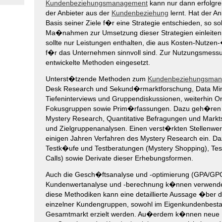
Kundenbeziehungsmanagement
kann nur dann erfolgre
der Anbieter aus der
Kundenbeziehung
lernt. Hat der An
Basis seiner Ziele f�r eine Strategie entschieden, so so
Ma�nahmen zur Umsetzung dieser Strategien einleite
sollte nur Leistungen enthalten, die aus Kosten-Nutze
f�r das Unternehmen sinnvoll sind. Zur Nutzungsmess
entwickelte Methoden eingesetzt.
Unterst�tzende Methoden zum
Kundenbeziehungsma
Desk Research und Sekund�rmarktforschung, Data Min
Tiefeninterviews und Gruppendiskussionen, weiterhin On
Fokusgruppen sowie Prim�rfassungen. Dazu geh�ren
Mystery Research, Quantitative Befragungen und Mark
und Zielgruppenanalysen. Einen verst�rkten Stellenwer
einigen Jahren Verfahren des Mystery Research ein. 
Testk�ufe und Testberatungen (Mystery Shopping), Tes
Calls) sowie Derivate dieser Erhebungsformen.
Auch die Gesch�ftsanalyse und -optimierung (GPA/GP
Kundenwertanalyse und -berechnung k�nnen verwende
diese Methodiken kann eine detaillierte Aussage �ber
einzelner Kundengruppen, sowohl im Eigenkundenbesta
Gesamtmarkt erzielt werden. Au�erdem k�nnen ne