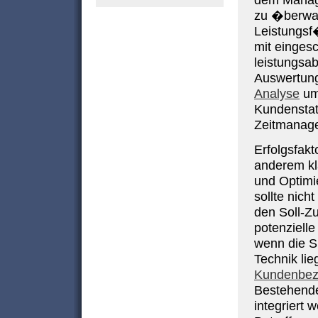
dem Manage
zu �berwac
Leistungsf�
mit einges
leistungsa
Auswertung
Analyse
umf
Kundensta
Zeitmanag
Erfolgsfak
anderem kl
und Optimi
sollte nich
den Soll-Z
potenziell
wenn die S
Technik li
Kundenbez
Bestehende
integriert