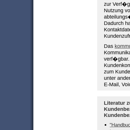
zur Verf�gu
Nutzung vo
abteilungs
Dadurch hat
Kontaktdat
Kundenzufr
Das
kommu
Kommunika
verf�gbar.
Kundenkonta
zum Kunden
unter ande
E-Mail, Voi
Literatur
Kundenbe
Kundenbe
"Handbuc