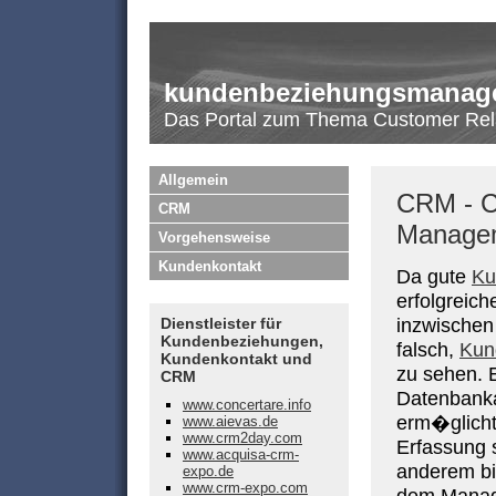
kundenbeziehungsmanage
Das Portal zum Thema Customer Re
Allgemein
CRM - C
CRM
Manage
Vorgehensweise
Kundenkontakt
Da gute
Ku
erfolgreich
Dienstleister für
inzwischen
Kundenbeziehungen,
falsch,
Kun
Kundenkontakt und
zu sehen. 
CRM
Datenbank
www.concertare.info
erm�glicht 
www.aievas.de
www.crm2day.com
Erfassung 
www.acquisa-crm-
anderem b
expo.de
www.crm-expo.com