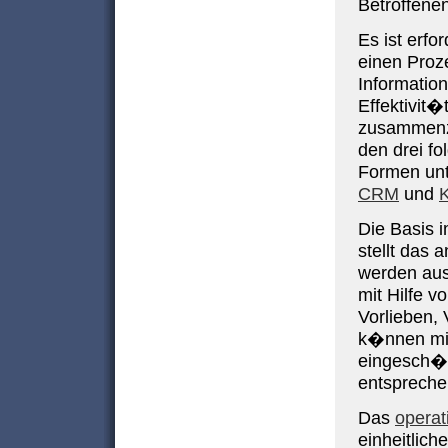
Betroffene
Es ist erfor
einen Proz
Informatio
Effektivit
zusammenz
den drei f
Formen unt
CRM
und
Die Basis 
stellt das 
werden aus
mit Hilfe 
Vorlieben,
k�nnen mit
eingesch�t
entspreche
Das
opera
einheitlic