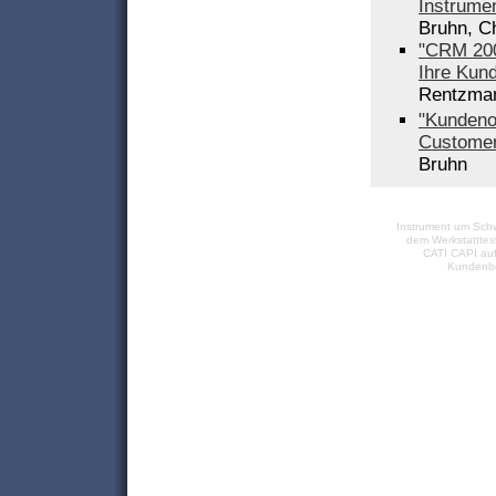
Instrume
Bruhn, C
"CRM 200
Ihre Kun
Rentzma
"Kundenor
Customer
Bruhn
Instrument um Sch
dem
Werkstatttes
CATI CAPI
auf
Kundenb