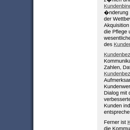
Kundenbin
�nderung i
der Wettbe
Akquisition
die Pflege
wesentlic
des
Kunde
Kundenbez
Kommunikat
Zahlen, Da
Kundenbez
Aufmerksam
Kundenwert
Dialog mit 
verbessert
Kunden ind
entspreche
Ferner ist
die Kommun