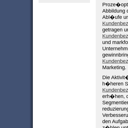
Proze�opti
Abbildung 
Abl�ufe un
Kundenbez
getragen u
Kundenbez
und markfo
Unternehme
gewinnbrin
Kundenbez
Marketing.
Die Aktivi
h�heren St
Kundenbez
erh�hen, 
Segmentier
reduzierun
Verbesseru
den Aufga
z�hlen un