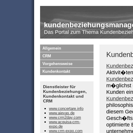
kundenbeziehungsmanage
Das Portal zum Thema Kundenbezi
Allgemein
Kunden
CRM
Vorgehensweise
Kundenbez
Kundenkontakt
Aktivit�te
Kundenbez
m�glichst 
Dienstleister für
Kundenbeziehungen,
Kunden ei
Kundenkontakt und
Kundenbez
CRM
philosophis
www.concertare.info
diesem Ged
www.aievas.de
www.crm2day.com
Gesch�fts
www.acquisa-crm-
optimierte
expo.de
unternehme
www.crm-expo.com